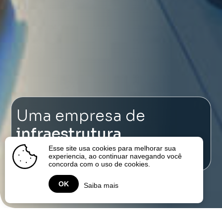
Uma empresa de
infraestrutura
focada em energia
Esse site usa cookies para melhorar sua
experiencia, ao continuar navegando você
concorda com o uso de cookies.
OK
Saiba mais