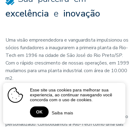
excelência
e
inovação
Uma visão empreendedora e vanguardista impulsionou os
sócios fundadores a inaugurarem a primeira planta da Rio-
Tech em 1996 na cidade de São José do Rio Preto/SP.
Com o rápido crescimento de nossas operações, em 1999
mudamos para uma planta industrial com área de 10.000
m2.
Esse site usa cookies para melhorar sua
Desde a virada do século, investimos maciçamente em
experiencia, ao continuar navegando você
concorda com o uso de cookies.
equipamentos de primeira linha, de alta eficiência. Nos
tornamos uma empresa reconhecida pelo mercado por
OK
Saiba mais
nosso alto padrão de qualidade e por nosso atendimento
personalizado. Consolidamos a Rio-Tech como uma das
principais fabricantes de partes e peças mecânicas do