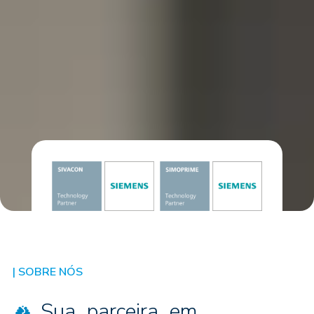
| SOBRE NÓS
Sua
parceira
em