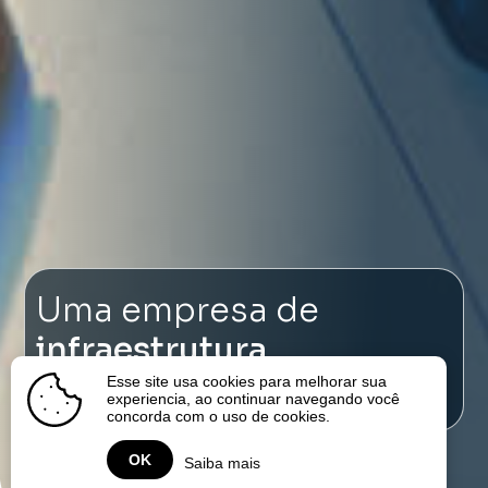
Uma empresa de
infraestrutura
focada em energia
Esse site usa cookies para melhorar sua
experiencia, ao continuar navegando você
concorda com o uso de cookies.
OK
Saiba mais