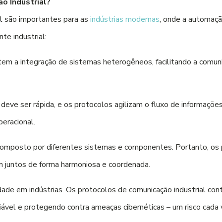
ão Industrial?
al são importantes para as
indústrias modernas
, onde a automaçã
te industrial:
m a integração de sistemas heterogêneos, facilitando a comunic
deve ser rápida, e os protocolos agilizam o fluxo de informações
peracional.
omposto por diferentes sistemas e componentes. Portanto, os 
em juntos de forma harmoniosa e coordenada.
ade em indústrias. Os protocolos de comunicação industrial con
iável e protegendo contra ameaças cibernéticas – um risco cada