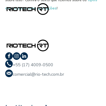
de soldas e suas aplicações
!
+55 (17) 4009-0500
comercial@rio-tech.com.br