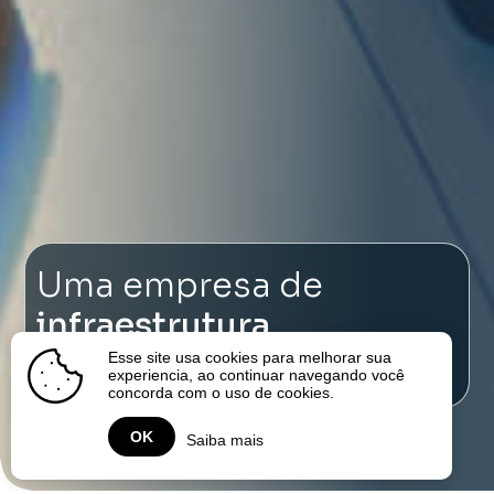
Uma empresa de
infraestrutura
focada em energia
Esse site usa cookies para melhorar sua
experiencia, ao continuar navegando você
concorda com o uso de cookies.
OK
Saiba mais